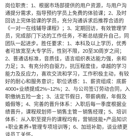
岗位职责：1、根据市场部提供的用户资源，与用户沟
通提分需求，指导预约学员上免费的体验课；2、及时
回访上完体验课的学员，充分沟通诉求后推荐合适的
《一对一在线辅导课程》；3、定期回访，有效管理学
员，完成部门下达的工作任务，不断总结提升自己，同
团队一起进步。胜任要求：1、本科及以上学历，优秀
者可放宽至大专学历，性别不限，20至30周岁之间；
2、普通话标准，音质佳，语言组织表达能力强，亲和
力足；3、有充分的自驱力，抗压程度佳，卓越的学习
能力及反应力，喜欢交流和学习，工作积极主动，有较
好的耐心和服务意识；职位诱惑：1、薪资组成：底薪
4000+业绩提成2%~12%；2、与公司签订劳动合同，入
职缴纳五险一金；3、法定节假日，带薪病假，年假及
婚假等；4、完善的晋升体系：入职后每一季度根据业
绩晋升，课程规划师－销售主管－销售经理；5、培训
体系：从入职至提升的课程均有，营销技能+产品知识
+职业素养+管理专项培训等；6、加班补助，谈业绩更
谈员工关怀。