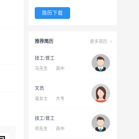
简历下载
推荐简历
更多简历
技工/普工
马先生
·
高中
文员
温女士
·
大专
技工/普工
邓先生
·
高中